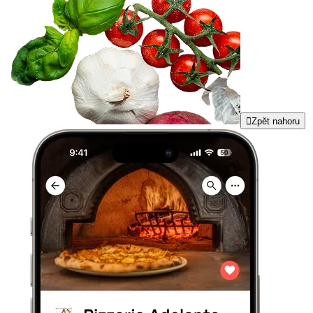

Zpět nahoru