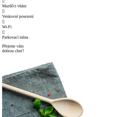

Mazlíčci vítáni

Venkovní posezení

Wi-Fi

Parkovací místa
Přejeme vám
dobrou chuť!