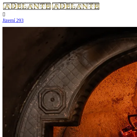

Jizerní 293
Jizerní 293, Benátky nad Jizerou

Nerozváží

Aktuálně nerozváží

Telefon
+420 604 499 050
Nabídka
Kontakt

Přihlásit se
