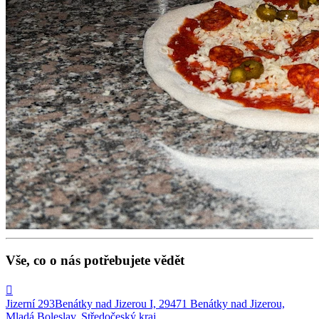
Vše, co o nás potřebujete vědět

Jizerní 293
Benátky nad Jizerou I, 29471 Benátky nad Jizerou,
Mladá Boleslav, Středočeský kraj