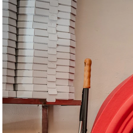
okolí
Objednat online

+420 604 499 050
Sledujte nás na sítích!

Přihlaste se a sbírejte body!