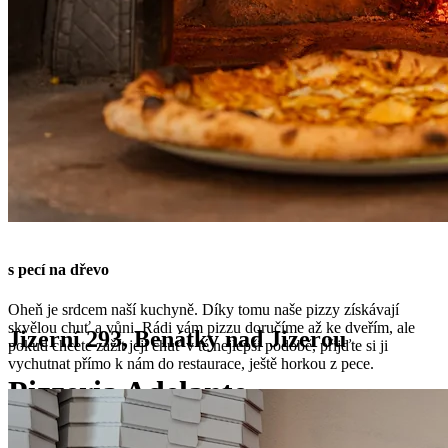
s pecí na dřevo
Oheň je srdcem naší kuchyně. Díky tomu naše pizzy získávají
skvělou chuť a vůni. Rádi vám pizzu doručíme až ke dveřím, ale
Jizerní 293, Benátky nad Jizerou
pokud chcete zažít její chuť v té nejlepší podobě, přijďte si ji
vychutnat přímo k nám do restaurace, ještě horkou z pece.
Pizzeria Adelante
Jediná pizza s pecí na dřevo v Benátkách a blízkém